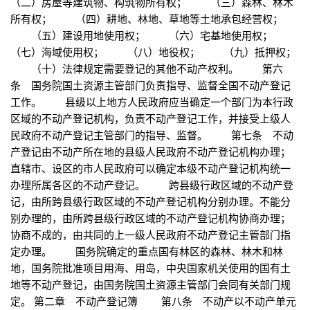
（二）房屋等建筑物、构筑物所有权； （三）森林、林木
所有权； （四）耕地、林地、草地等土地承包经营权；
（五）建设用地使用权； （六）宅基地使用权；
（七）海域使用权； （八）地役权； （九）抵押权；
（十）法律规定需要登记的其他不动产权利。 第六
条 国务院国土资源主管部门负责指导、监督全国不动产登记
工作。 县级以上地方人民政府应当确定一个部门为本行政
区域的不动产登记机构，负责不动产登记工作，并接受上级人
民政府不动产登记主管部门的指导、监督。 第七条 不动
产登记由不动产所在地的县级人民政府不动产登记机构办理；
直辖市、设区的市人民政府可以确定本级不动产登记机构统一
办理所属各区的不动产登记。 跨县级行政区域的不动产登
记，由所跨县级行政区域的不动产登记机构分别办理。不能分
别办理的，由所跨县级行政区域的不动产登记机构协商办理；
协商不成的，由共同的上一级人民政府不动产登记主管部门指
定办理。 国务院确定的重点国有林区的森林、林木和林
地，国务院批准项目用海、用岛，中央国家机关使用的国有土
地等不动产登记，由国务院国土资源主管部门会同有关部门规
定。 第二章 不动产登记簿 第八条 不动产以不动产单元