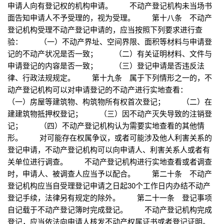
申请人向有登记权的机构申请。 不动产登记机构未当场书
面告知申请人不予受理的，视为受理。 第十八条 不动产
登记机构受理不动产登记申请的，应当按照下列要求进行查
验： （一）不动产界址、空间界限、面积等材料与申请登
记的不动产状况是否一致； （二）有关证明材料、文件与
申请登记的内容是否一致； （三）登记申请是否违反法
律、行政法规规定。 第十九条 属于下列情形之一的，不
动产登记机构可以对申请登记的不动产进行实地查看：
（一）房屋等建筑物、构筑物所有权首次登记； （二）在
建建筑物抵押权登记； （三）因不动产灭失导致的注销登
记； （四）不动产登记机构认为需要实地查看的其他情
形。 对可能存在权属争议，或者可能涉及他人利害关系的
登记申请，不动产登记机构可以向申请人、利害关系人或者有
关单位进行调查。 不动产登记机构进行实地查看或者调查
时，申请人、被调查人应当予以配合。 第二十条 不动产
登记机构应当自受理登记申请之日起30个工作日内办结不动产
登记手续，法律另有规定的除外。 第二十一条 登记事项
自记载于不动产登记簿时完成登记。 不动产登记机构完成
登记，应当依法向申请人核发不动产权属证书或者登记证明。