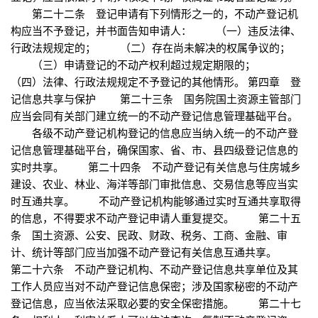
第二十二条 登记申请有下列情形之一的，不动产登记机
构应当不予登记，并书面告知申请人： （一）违反法律、
行政法规规定的； （二）存在尚未解决的权属争议的；
（三）申请登记的不动产权利超过规定期限的；
（四）法律、行政法规规定不予登记的其他情形。 第四章 登
记信息共享与保护 第二十三条 国务院国土资源主管部门
应当会同有关部门建立统一的不动产登记信息管理基础平台。
各级不动产登记机构登记的信息应当纳入统一的不动产登
记信息管理基础平台，确保国家、省、市、县四级登记信息的
实时共享。 第二十四条 不动产登记有关信息与住房城乡
建设、农业、林业、海洋等部门审批信息、交易信息等应当实
时互通共享。 不动产登记机构能够通过实时互通共享取得
的信息，不得要求不动产登记申请人重复提交。 第二十五
条 国土资源、公安、民政、财政、税务、工商、金融、审
计、统计等部门应当加强不动产登记有关信息互通共享。
第二十六条 不动产登记机构、不动产登记信息共享单位及其
工作人员应当对不动产登记信息保密；涉及国家秘密的不动产
登记信息，应当依法采取必要的安全保密措施。 第二十七