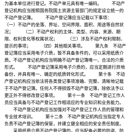
为基本单位进行登记。不动产单元具有唯一编码。 不动产
登记机构应当按照国务院国土资源主管部门的规定设立统一的
不动产登记簿。 不动产登记簿应当记载以下事项：
（一）不动产的坐落、界址、空间界限、面积、用途等自然状
况； （二）不动产权利的主体、类型、内容、来源、期
限、权利变化等权属状况； （三）涉及不动产权利限制、
提示的事项； （四）其他相关事项。 第九条 不动产
登记簿应当采用电子介质，暂不具备条件的，可以采用纸质介
质。不动产登记机构应当明确不动产登记簿唯一、合法的介质
形式。 不动产登记簿采用电子介质的，应当定期进行异地
备份，并具有唯一、确定的纸质转化形式。 第十条 不动
产登记机构应当依法将各类登记事项准确、完整、清晰地记载
于不动产登记簿。任何人不得损毁不动产登记簿，除依法予以
更正外不得修改登记事项。 第十一条 不动产登记工作人
员应当具备与不动产登记工作相适应的专业知识和业务能力。
不动产登记机构应当加强对不动产登记工作人员的管理和
专业技术培训。 第十二条 不动产登记机构应当指定专人
负责不动产登记簿的保管，并建立健全相应的安全责任制度。
采用纸质介质不动产登记簿的，应当配备必要的防盗、防