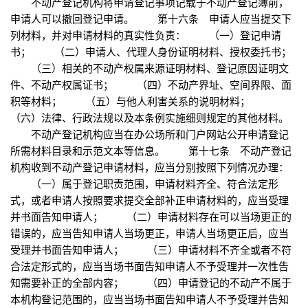
不动产登记机构将申请登记事项记载于不动产登记簿前，
申请人可以撤回登记申请。 第十六条 申请人应当提交下
列材料，并对申请材料的真实性负责： （一）登记申请
书； （二）申请人、代理人身份证明材料、授权委托书；
（三）相关的不动产权属来源证明材料、登记原因证明文
件、不动产权属证书； （四）不动产界址、空间界限、面
积等材料； （五）与他人利害关系的说明材料；
（六）法律、行政法规以及本条例实施细则规定的其他材料。
不动产登记机构应当在办公场所和门户网站公开申请登记
所需材料目录和示范文本等信息。 第十七条 不动产登记
机构收到不动产登记申请材料，应当分别按照下列情况办理：
（一）属于登记职责范围，申请材料齐全、符合法定形
式，或者申请人按照要求提交全部补正申请材料的，应当受理
并书面告知申请人； （二）申请材料存在可以当场更正的
错误的，应当告知申请人当场更正，申请人当场更正后，应当
受理并书面告知申请人； （三）申请材料不齐全或者不符
合法定形式的，应当当场书面告知申请人不予受理并一次性告
知需要补正的全部内容； （四）申请登记的不动产不属于
本机构登记范围的，应当当场书面告知申请人不予受理并告知