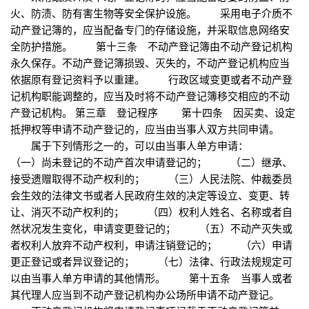
火、防渍、防有害生物等安全保护设施。 采用电子介质不
动产登记簿的，应当配备专门的存储设施，并采取信息网络安
全防护措施。 第十三条 不动产登记簿由不动产登记机构
永久保存。不动产登记簿损毁、灭失的，不动产登记机构应当
依据原有登记资料予以重建。 行政区域变更或者不动产登
记机构职能调整的，应当及时将不动产登记簿移交相应的不动
产登记机构。 第三章 登记程序 第十四条 因买卖、设定
抵押权等申请不动产登记的，应当由当事人双方共同申请。
属于下列情形之一的，可以由当事人单方申请：
（一）尚未登记的不动产首次申请登记的； （二）继承、
接受遗赠取得不动产权利的； （三）人民法院、仲裁委员
会生效的法律文书或者人民政府生效的决定等设立、变更、转
让、消灭不动产权利的； （四）权利人姓名、名称或者自
然状况发生变化，申请变更登记的； （五）不动产灭失或
者权利人放弃不动产权利，申请注销登记的； （六）申请
更正登记或者异议登记的； （七）法律、行政法规规定可
以由当事人单方申请的其他情形。 第十五条 当事人或者
其代理人应当到不动产登记机构办公场所申请不动产登记。