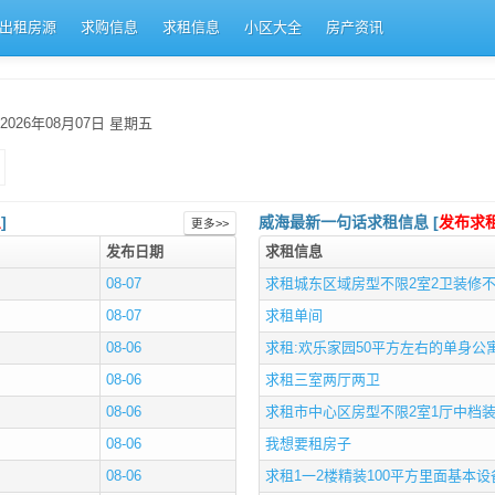
出租房源
求购信息
求租信息
小区大全
房产资讯
2026年08月07日 星期五
息
]
威海最新一句话求租信息 [
发布求
更多>>
发布日期
求租信息
08-07
求租城东区域房型不限2室2卫装修不限
08-07
求租单间
08-06
求租:欢乐家园50平方左右的单身公
08-06
求租三室两厅两卫
08-06
求租市中心区房型不限2室1厅中档
08-06
我想要租房子
08-06
求租1一2楼精装100平方里面基本