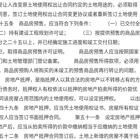
受让人改变原土地使用权出让合同约定的土地用途的，必须取得
同意，签订土地使用权出让合同变更协议或者重新签订土地使用
十五条 商品房预售，应当符合下列条件： （一）已交付全
二）持有建设工程规划许可证； （三）按提供预售的商品房
百分之二十五以上，并已经确定施工进度和竣工交付日期；
登记，取得商品房预售许可证明。 商品房预售人应当按照国家
部门和土地管理部门登记备案。 商品房预售所得款项，必须用
，商品房预购人将购买的未竣工的预售商品房再行转让的问题，
 房地产抵押，是指抵押人以其合法的房地产以不转移占有的方
行债务时，抵押权人有权依法以抵押的房地产拍卖所得的价款优
同该房屋占用范围内的土地使用权，可以设定抵押权。 以出
四十九条 房地产抵押，应当凭土地使用权证书、房屋所有权证
权人应当签订书面抵押合同。 第五十一条 设定房地产抵押
地产后，应当从拍卖所得的价款中缴纳相当于应缴纳的土地使用
五十二条 房地产抵押合同签订后，土地上新增的房屋不属于抵