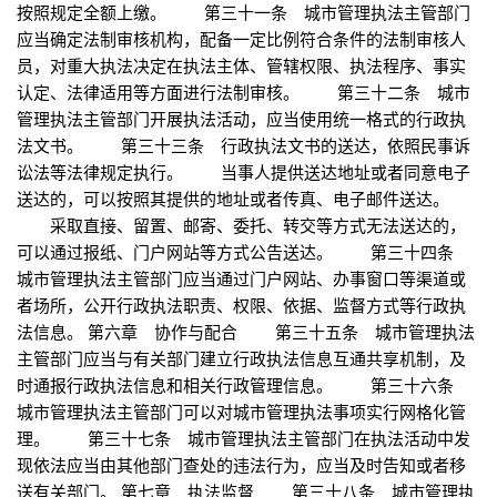
按照规定全额上缴。 第三十一条 城市管理执法主管部门
应当确定法制审核机构，配备一定比例符合条件的法制审核人
员，对重大执法决定在执法主体、管辖权限、执法程序、事实
认定、法律适用等方面进行法制审核。 第三十二条 城市
管理执法主管部门开展执法活动，应当使用统一格式的行政执
法文书。 第三十三条 行政执法文书的送达，依照民事诉
讼法等法律规定执行。 当事人提供送达地址或者同意电子
送达的，可以按照其提供的地址或者传真、电子邮件送达。
采取直接、留置、邮寄、委托、转交等方式无法送达的，
可以通过报纸、门户网站等方式公告送达。 第三十四条
城市管理执法主管部门应当通过门户网站、办事窗口等渠道或
者场所，公开行政执法职责、权限、依据、监督方式等行政执
法信息。 第六章 协作与配合 第三十五条 城市管理执法
主管部门应当与有关部门建立行政执法信息互通共享机制，及
时通报行政执法信息和相关行政管理信息。 第三十六条
城市管理执法主管部门可以对城市管理执法事项实行网格化管
理。 第三十七条 城市管理执法主管部门在执法活动中发
现依法应当由其他部门查处的违法行为，应当及时告知或者移
送有关部门。 第七章 执法监督 第三十八条 城市管理执