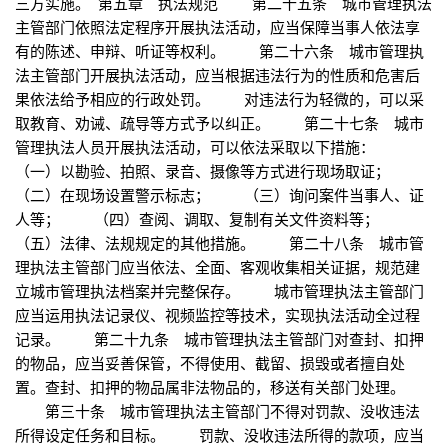
三方实施。 第五章 执法规范 第二十五条 城市管理执法
主管部门依照法定程序开展执法活动，应当保障当事人依法享
有的陈述、申辩、听证等权利。 第二十六条 城市管理执
法主管部门开展执法活动，应当根据违法行为的性质和危害后
果依法给予相应的行政处罚。 对违法行为轻微的，可以采
取教育、劝诫、疏导等方式予以纠正。 第二十七条 城市
管理执法人员开展执法活动，可以依法采取以下措施：
（一）以勘验、拍照、录音、摄像等方式进行现场取证；
（二）在现场设置警示标志； （三）询问案件当事人、证
人等； （四）查阅、调取、复制有关文件资料等；
（五）法律、法规规定的其他措施。 第二十八条 城市管
理执法主管部门应当依法、全面、客观收集相关证据，规范建
立城市管理执法档案并完整保存。 城市管理执法主管部门
应当运用执法记录仪、视频监控等技术，实现执法活动全过程
记录。 第二十九条 城市管理执法主管部门对查封、扣押
的物品，应当妥善保管，不得使用、截留、损毁或者擅自处
置。查封、扣押的物品属非法物品的，移送有关部门处理。
第三十条 城市管理执法主管部门不得对罚款、没收违法
所得设定任务和目标。 罚款、没收违法所得的款项，应当